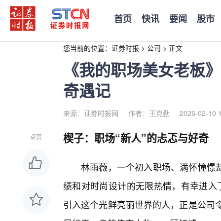
首页
快讯
要闻
股市
您当前的位置：
证券时报
>
公司
>
正文
《我的职场美女老板》
奇遇记
来源：证券时报网
作者：王克勤
2026-02-10 
楔子：职场“新人”的忐忑与好奇
点赞
林雨薇，一个初入职场、满怀憧憬
绩和对时尚设计的无限热情，有幸进入了
引入这个光鲜亮丽世界的人，正是公司令