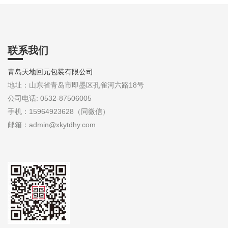
联系我们
青岛天地回元包装有限公司
地址：山东省青岛市即墨区孔雀河六路18号
公司电话: 0532-87506005
手机：15964923628（同微信）
邮箱：admin@xkytdhy.com