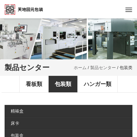
Togg
navi
製品センター
ホーム
/
製品センター
/
包装类
看板類
包装類
ハンガー類
精裱盒
床卡
包装盒