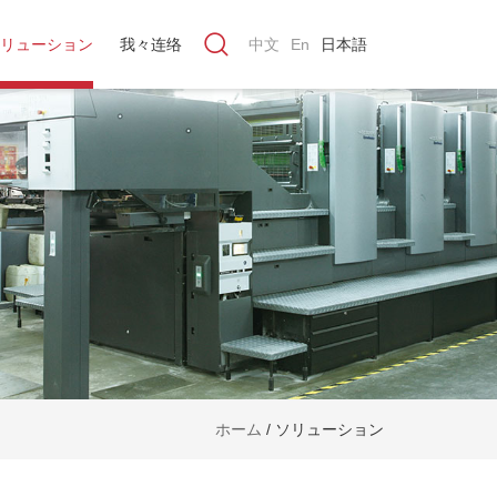
リューション
我々连络
中文
En
日本語
ホーム
/
ソリューション