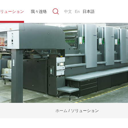
リューション
我々连络
中文
En
日本語
ホーム
/
ソリューション