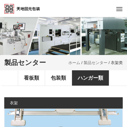
Togg
navi
製品センター
ホーム
/
製品センター
/
衣架类
看板類
包装類
ハンガー類
衣架