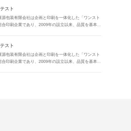
テスト
匯源包装有限会社は企画と印刷を一体化した「ワンスト
総合印刷企業であり、2009年の設立以来、品質を基本と
た製品を生み出し、誠実なサービスを提供し、業績を重
ました。管理、選択 優れた才能とチーム精神は、業界で
テスト
を得ており、顧客の信頼を獲得しています。
匯源包装有限会社は企画と印刷を一体化した「ワンスト
総合印刷企業であり、2009年の設立以来、品質を基本と
た製品を生み出し、誠実なサービスを提供し、業績を重
ました。管理、選択 優れた才能とチーム精神は、業界で
を得ており、顧客の信頼を獲得しています。