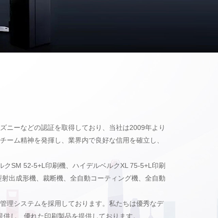
ィズニーなどの認証を取得しており、当社は2009年より
チーム精神を発揮し、業界内で良好な信用を確立し、
 52-5+L印刷機、ハイデルベルクXL 75-5+L印刷
新型射出成形機、裁断機、全自動コーティング機、全自動
管理システムを採用しております。私たちは優秀なデ
提供し、優れた印刷製品を提供しております。