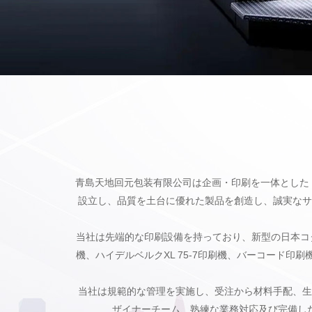
青島天地回元包装有限公司は企画・印刷を一体とした「ワ
設立し、品質を土台に優れた製品を創造し、誠実なサ
当社は先端的な印刷設備を持っており、新型の日本コダック全
機、ハイデルベルクXL 75-7印刷機、バーコード
当社は規範的な管理を実施し、受注から材料手配、生
ザイナーチーム、熟練な業務対応及び完備し