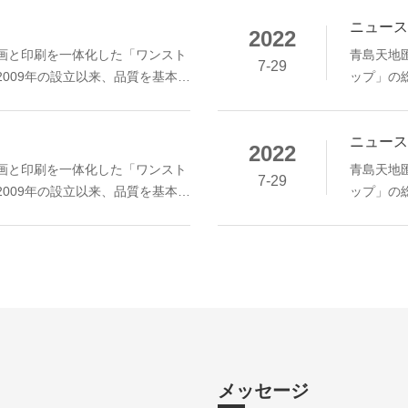
ニュース
2022
画と印刷を一体化した「ワンスト
青島天地
7-29
009年の設立以来、品質を基本と
ップ」の
実なサービスを提供し、業績を重
し、優れ
優れた才能とチーム精神は、業界で
視してき
ニュース
頼を獲得しています。
高い評価
2022
画と印刷を一体化した「ワンスト
青島天地
7-29
009年の設立以来、品質を基本と
ップ」の
実なサービスを提供し、業績を重
し、優れ
優れた才能とチーム精神は、業界で
視してき
頼を獲得しています。
高い評価
メッセージ