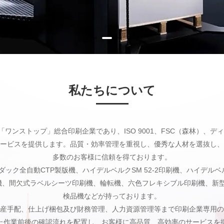
私たちについて
ンストップ」総合印刷企業であり、ISO 9001、FSC（森林）、デ
ービスを提供します。品質・効率管理を重視し、優秀な人材を選抜し、
多数のお客様に信頼を得ております。
自動CTP製版機、ハイデルベルクSM 52-2印刷機、ハイデルベルクSM
印刷機、間欠式ラベルシーツ印刷機、輪転機、六色フレキシブル印刷機、
検品機などが持っております。
産手配、仕上げ梱包及び財務管理、人力資源管理等まで印刷企業専用の
た作業前後の確認流れを配置し、お客様に高品質、高効率のサービスを