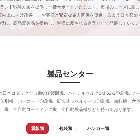
ランド戦略方案を提供し一括サポートいたします。市場のニーズに踏ま
質向上に向け改善し、お客様と緊密な協力関係を促進するよう日々努め
得し、高品質製品を提供し、皆様に愛される企業として発展していくこ
製品センター
本コダック全自動CTP製版機、ハイデルベルクSM 52-2印刷機、ハイデ
L 75-7印刷機、バーコード印刷機、間欠式ラベルシーツ印刷機、輪転機
機、全自動コーティング機、全自動検品機などが持っております。
看板類
包装類
ハンガー類