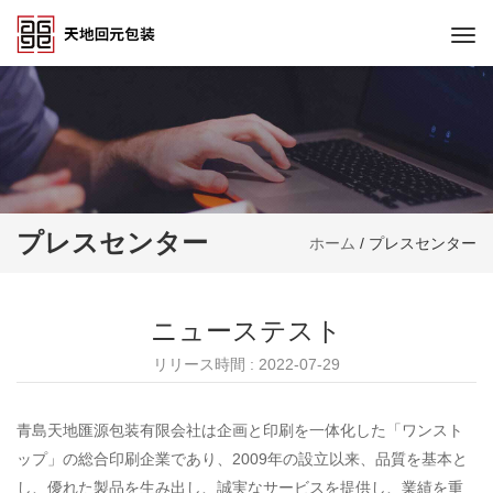
Togg
navi
プレスセンター
ホーム
/
プレスセンター
ニューステスト
リリース時間 : 2022-07-29
青島天地匯源包装有限会社は企画と印刷を一体化した「ワンスト
ップ」の総合印刷企業であり、2009年の設立以来、品質を基本と
し、優れた製品を生み出し、誠実なサービスを提供し、業績を重