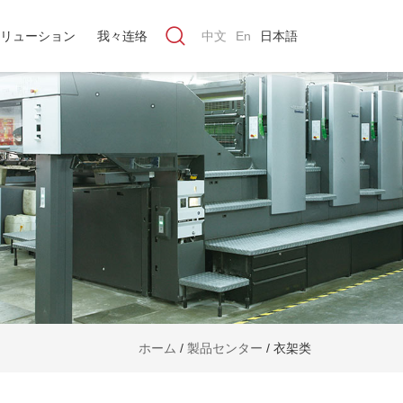
リューション
我々连络
中文
En
日本語
ホーム
/
製品センター
/
衣架类