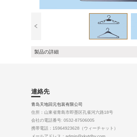
製品の詳細
連絡先
青岛天地回元包装有限公司
住所：山東省青島市即墨区孔雀河六路18号
会社の電話番号: 0532-87506005
携帯電話：15964923628（ウィーチャット）
メールアドレス：admin@xkytdhy.com