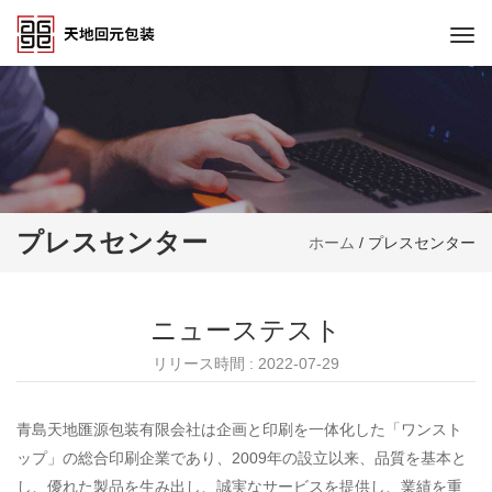
Togg
navi
プレスセンター
ホーム
/
プレスセンター
ニューステスト
リリース時間 : 2022-07-29
青島天地匯源包装有限会社は企画と印刷を一体化した「ワンスト
ップ」の総合印刷企業であり、2009年の設立以来、品質を基本と
し、優れた製品を生み出し、誠実なサービスを提供し、業績を重